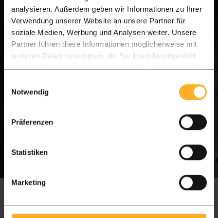
einfach Ihren Besuch oder stellen Sie Ihre Frage
analysieren. Außerdem geben wir Informationen zu Ihrer
über WhatsApp.
Verwendung unserer Website an unsere Partner für
soziale Medien, Werbung und Analysen weiter. Unsere
Partner führen diese Informationen möglicherweise mit
[Senden Sie eine Nachricht an unser Team] – Wir
weiteren Daten zusammen, die Sie ihnen bereitgestellt
sind für Sie da!
haben oder die sie im Rahmen Ihrer Nutzung der Dienste
gesammelt haben.
Einwilligungsauswahl
WhatsApp
Zum Kontaktformular
Notwendig
Präferenzen
Statistiken
Marketing