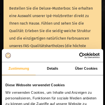
Bestellen Sie die Deluxe-Musterbox: Sie erhalten
eine Auswahl unserer Ipé-Holzbretter direkt zu
Ihnen nach Hause. Fühlen und sehen Sie die
Qualität: Erleben Sie die seidig-weiche Struktur
und die einzigartigen natürlichen Farbnuancen
unseres FAS-Qualitätshartholzes (die höchste
verfügbare Sortierung).
Persönliche Beratung über WhatsApp: Haben Sie
Zustimmung
Details
Über Cookies
Fragen zur Montage oder zur besten Holzauswahl?
Senden Sie uns eine Nachricht und wir helfen
Diese Webseite verwendet Cookies
Ihnen sofort mit allen Tipps und Tricks, um Ihr
Wir verwenden Cookies, um Inhalte und Anzeigen zu
personalisieren, Funktionen für soziale Medien anbieten
Projekt zum Erfolg zu führen. Planen Sie ganz
zu können und die Zugriffe auf unsere Website zu