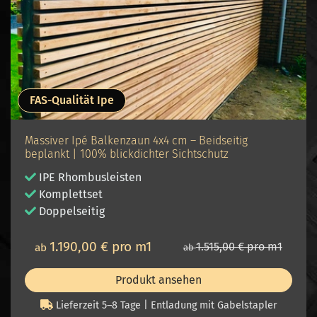
FAS-Qualität Ipe
Massiver Ipé Balkenzaun 4x4 cm – Beidseitig
beplankt | 100% blickdichter Sichtschutz
IPE Rhombusleisten
Komplettset
Doppelseitig
1.190,00 € pro m1
1.515,00 € pro m1
ab
ab
Produkt ansehen
Lieferzeit 5–8 Tage | Entladung mit Gabelstapler