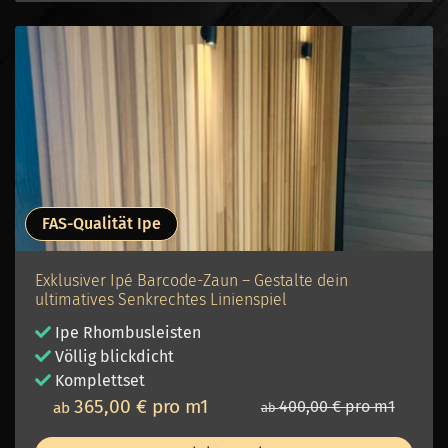
FAS-Qualität Ipe
Exklusiver Ipé Barcode-Zaun – Gestalte dein
ultimatives Senkrechtes Linienspiel
Ipe
Rhombusleisten
Völlig blickdicht
Komplettset
365,00 € pro m1
400,00 € pro m1
ab
ab