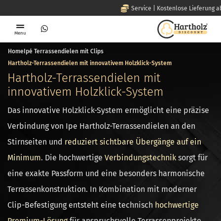
Deutschl
Menu
Home
Ipé Terrassendielen mit Clips
Hartholz-Terrassendielen mit innovativem Holzklick-System
Hartholz-Terrassendielen mit
innovativem Holzklick-System
Das innovative Holzklick-System ermöglicht eine präzise
Verbindung von Ipe Hartholz-Terrassendielen an den
Stirnseiten und
reduziert sichtbare Übergänge auf ein
Minimum
. Die hochwertige
Verbindungstechnik
sorgt für
eine exakte Passform und eine besonders harmonische
Terrassenkonstruktion. In Kombination mit moderner
Clip-Befestigung entsteht eine technisch
hochwertige
Premium-Lösung
für anspruchsvolle Terrassenprojekte