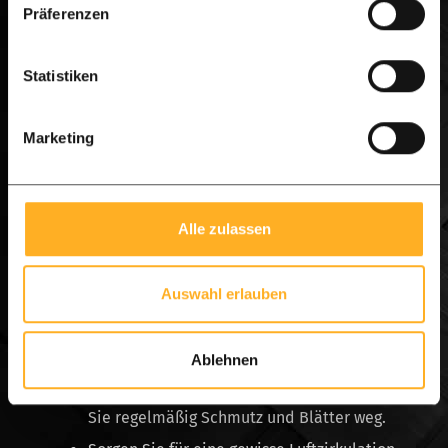
Präferenzen
Beginnen Sie mit der Entfernung von grünem
Lattenzaun? Wählen Sie ein komplettes neues
Statistiken
Starterset oder bestellen Sie nur die Öldosen
separat. Das Holzöl ist einfach aufzutragen und
Marketing
Ihr Zaun wird bald wieder wie neu aussehen!
Grünbelag an Ihrem Zaun vorzubeugen ist
besser als ihn zu heilen
Alle zulassen
Neben dem optimalen Schutzanstrich können
Sie auch andere Maßnahmen ergreifen, um zu
Auswahl erlauben
verhindern, dass die Reinigung des grünen
Zauns auf Ihrer Liste der Hausarbeiten steht:
Ablehnen
Halten Sie Ihren Zaun sauber und fegen
Sie regelmäßig Schmutz und Blätter weg.