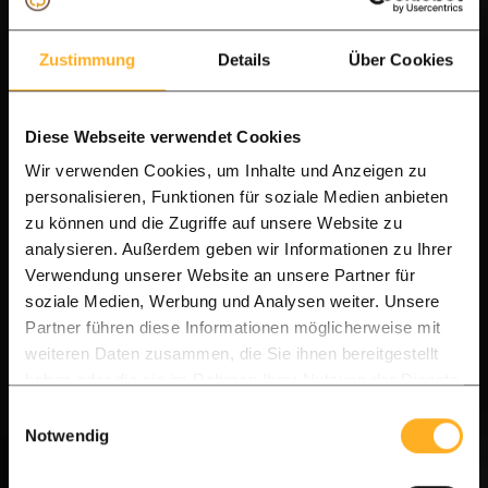
Hartholzzaun
? Ölen Sie den Zaun innerhalb von
1 Woche nach der Montage bis zu maximal 6
Zustimmung
Details
Über Cookies
Wochen nach der Montage. Je nach Ihrem
Geschmack können Sie 1 Woche oder länger mit
Diese Webseite verwendet Cookies
dem Ölen warten. Länger zu warten bedeutet,
Wir verwenden Cookies, um Inhalte und Anzeigen zu
dass das Holz (durch die Sonne) gleichmäßiger
personalisieren, Funktionen für soziale Medien anbieten
zu können und die Zugriffe auf unsere Website zu
verblasst.
analysieren. Außerdem geben wir Informationen zu Ihrer
Verwendung unserer Website an unsere Partner für
Nach etwa fünf Monaten werden Sie sehen, dass
soziale Medien, Werbung und Analysen weiter. Unsere
der
Lattenzaun
langsam eine hellgraue Farbe
Partner führen diese Informationen möglicherweise mit
annimmt. Jetzt ist es an der Zeit, den Zaun
weiteren Daten zusammen, die Sie ihnen bereitgestellt
haben oder die sie im Rahmen Ihrer Nutzung der Dienste
erneut zu ölen, um ihn zusätzlich vor einem
gesammelt haben.
Einwilligungsauswahl
Grünbelag zu schützen oder um ihm sein
Notwendig
natürliches, warmes Aussehen zurückzugeben.