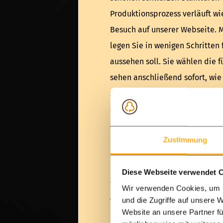
Produktionsprozess verläuft wi
Besuch auf unserer Webseite. 
legen Sie in wenigen Schritten 
aussehen soll. Sie wählen die f
sehen anschließend sofort, wie
Standardmodell verändert. Ein
als Ausgangsmodell, es werden
angeboten sowie auch andere 
Zustimmung
häufigsten ausgewählt werden.
Farbe der Tür oder der Fenster.
Diese Webseite verwendet 
ANZAHL GLASFLÄCHEN D
Wir verwenden Cookies, um I
Auch die Anzahl der Glasfläche
und die Zugriffe auf unsere 
Website an unsere Partner fü
in einem der Schritte von Ihnen