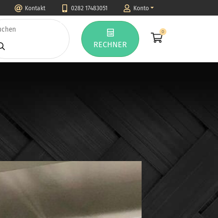
Kontakt
0282 17483051
Konto
0
RECHNER