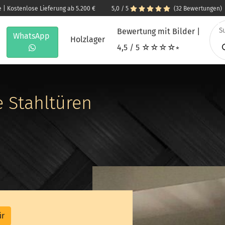
e | Kostenlose Lieferung ab 5.200 €
5,0 / 5
(32 Bewertungen)
Bewertung mit Bilder |
WhatsApp
Holzlager
4,5 / 5 ☆☆☆☆⭒
 Stahltüren
ür