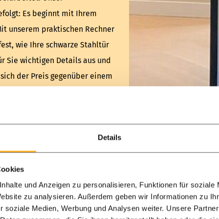
efolgt: Es beginnt mit Ihrem
Mit unserem praktischen Rechner
fest, wie Ihre schwarze Stahltür
ür Sie wichtigen Details aus und
 sich der Preis gegenüber einem
e schwarze Stahltür dient dabei
 aber auch Variationen davon
RAL Lackfarben, die am
Details
 Ihr Geschmack bestimmt die
Cookies
ER SCHWARZEN STAHLTÜR
nhalte und Anzeigen zu personalisieren, Funktionen für soziale
n für Ihre schwarze
Glastür
wird
Website zu analysieren. Außerdem geben wir Informationen zu I
r soziale Medien, Werbung und Analysen weiter. Unsere Partner
 festgelegt. Eine farblich