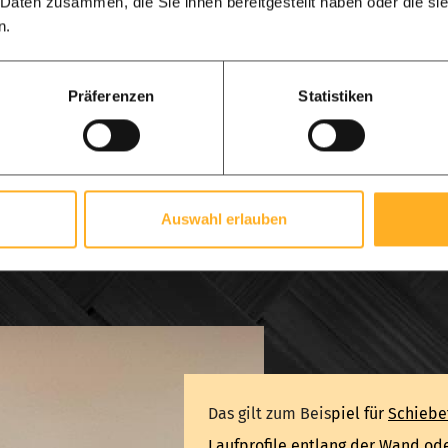
 Daten zusammen, die Sie ihnen bereitgestellt haben oder die s
Türrahmen kann je nach dem
n.
 ausgewählt werden, ist aber
.
Präferenzen
Statistiken
Auswahl erlauben
Das gilt zum Beis
piel für
Schiebe
Laufprofile entlang der Wand od