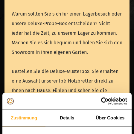
Warum sollten Sie sich für einen Lagerbesuch oder
unsere Deluxe-Probe-Box entscheiden? Nicht
jeder hat die Zeit, zu unserem Lager zu kommen.
Machen Sie es sich bequem und holen Sie sich den
Showroom in Ihren eigenen Garten.
Bestellen Sie die Deluxe-Musterbox: Sie erhalten
eine Auswahl unserer Ipé-Holzbretter direkt zu
Ihnen nach Hause. Fühlen und sehen Sie die
Qualität: Erleben Sie die seidig-weiche Struktur
und die einzigartigen natürlichen Farbnuancen
Zustimmung
Details
Über Cookies
unseres FAS-Qualitätshartholzes (die höchste
verfügbare Sortierung).