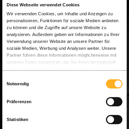
Diese Webseite verwendet Cookies
Persönliche Beratung über WhatsApp: Haben Sie
Wir verwenden Cookies, um Inhalte und Anzeigen zu
personalisieren, Funktionen für soziale Medien anbieten
Fragen zur Montage oder zur besten Holzauswahl?
zu können und die Zugriffe auf unsere Website zu
Senden Sie uns eine Nachricht und wir helfen
analysieren. Außerdem geben wir Informationen zu Ihrer
Ihnen sofort mit allen Tipps und Tricks, um Ihr
Verwendung unserer Website an unsere Partner für
soziale Medien, Werbung und Analysen weiter. Unsere
Projekt zum Erfolg zu führen. Planen Sie ganz
Partner führen diese Informationen möglicherweise mit
einfach Ihren Besuch oder stellen Sie Ihre Frage
weiteren Daten zusammen, die Sie ihnen bereitgestellt
über WhatsApp.
haben oder die sie im Rahmen Ihrer Nutzung der Dienste
gesammelt haben.
Einwilligungsauswahl
Notwendig
[Senden Sie eine Nachricht an unser Team] – Wir
sind für Sie da!
Präferenzen
WhatsApp
Zum Kontaktformular
Statistiken