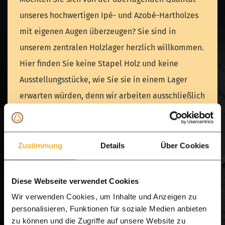
unseres hochwertigen Ipé- und Azobé-Hartholzes
mit eigenen Augen überzeugen? Sie sind in
unserem zentralen Holzlager herzlich willkommen.
Hier finden Sie keine Stapel Holz und keine
Ausstellungsstücke, wie Sie sie in einem Lager
erwarten würden, denn wir arbeiten ausschließlich
nach Vereinbarung.
Warum sollten Sie sich für einen Lagerbesuch oder
Zustimmung
Details
Über Cookies
unsere Deluxe-Probe-Box entscheiden? Nicht
jeder hat die Zeit, zu unserem Lager zu kommen.
Diese Webseite verwendet Cookies
Machen Sie es sich bequem und holen Sie sich den
Wir verwenden Cookies, um Inhalte und Anzeigen zu
Showroom in Ihren eigenen Garten.
personalisieren, Funktionen für soziale Medien anbieten
zu können und die Zugriffe auf unsere Website zu