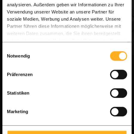
analysieren. Außerdem geben wir Informationen zu Ihrer
Bestellen Sie die Deluxe-Musterbox: Sie erhalten
Verwendung unserer Website an unsere Partner für
eine Auswahl unserer Ipé-Holzbretter direkt zu
soziale Medien, Werbung und Analysen weiter. Unsere
Partner führen diese Informationen möglicherweise mit
Ihnen nach Hause. Fühlen und sehen Sie die
weiteren Daten zusammen, die Sie ihnen bereitgestellt
Qualität: Erleben Sie die seidig-weiche Struktur
haben oder die sie im Rahmen Ihrer Nutzung der Dienste
und die einzigartigen natürlichen Farbnuancen
gesammelt haben.
Einwilligungsauswahl
Notwendig
unseres FAS-Qualitätshartholzes (die höchste
verfügbare Sortierung).
Präferenzen
Persönliche Beratung über WhatsApp: Haben Sie
Statistiken
Fragen zur Montage oder zur besten Holzauswahl?
Senden Sie uns eine Nachricht und wir helfen
Marketing
Ihnen sofort mit allen Tipps und Tricks, um Ihr
Projekt zum Erfolg zu führen. Planen Sie ganz
einfach Ihren Besuch oder stellen Sie Ihre Frage