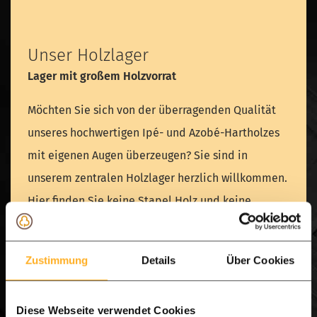
Unser Holzlager
Lager mit großem Holzvorrat
Möchten Sie sich von der überragenden Qualität
unseres hochwertigen Ipé- und Azobé-Hartholzes
mit eigenen Augen überzeugen? Sie sind in
unserem zentralen Holzlager herzlich willkommen.
Hier finden Sie keine Stapel Holz und keine
Ausstellungsstücke, wie Sie sie in einem Lager
erwarten würden, denn wir arbeiten ausschließlich
Zustimmung
Details
Über Cookies
nach Vereinbarung.
Diese Webseite verwendet Cookies
Warum sollten Sie sich für einen Lagerbesuch oder