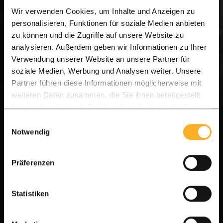
Wir verwenden Cookies, um Inhalte und Anzeigen zu
unsere Deluxe-Probe-Box entscheiden? Nicht
personalisieren, Funktionen für soziale Medien anbieten
jeder hat die Zeit, zu unserem Lager zu kommen.
zu können und die Zugriffe auf unsere Website zu
Machen Sie es sich bequem und holen Sie sich den
analysieren. Außerdem geben wir Informationen zu Ihrer
Verwendung unserer Website an unsere Partner für
Showroom in Ihren eigenen Garten.
soziale Medien, Werbung und Analysen weiter. Unsere
Partner führen diese Informationen möglicherweise mit
Bestellen Sie die Deluxe-Musterbox: Sie erhalten
weiteren Daten zusammen, die Sie ihnen bereitgestellt
haben oder die sie im Rahmen Ihrer Nutzung der Dienste
eine Auswahl unserer Ipé-Holzbretter direkt zu
gesammelt haben.
Einwilligungsauswahl
Ihnen nach Hause. Fühlen und sehen Sie die
Notwendig
Qualität: Erleben Sie die seidig-weiche Struktur
und die einzigartigen natürlichen Farbnuancen
Präferenzen
unseres FAS-Qualitätshartholzes (die höchste
verfügbare Sortierung).
Statistiken
Persönliche Beratung über WhatsApp: Haben Sie