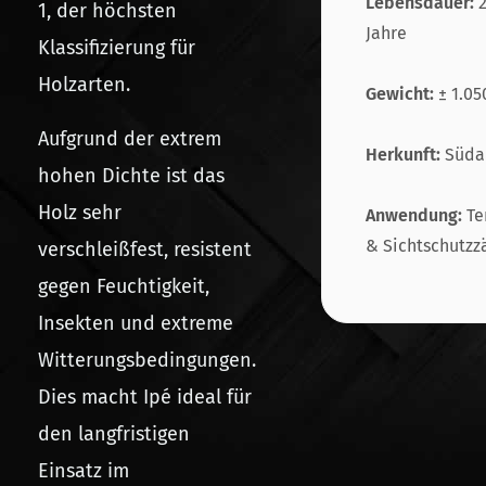
Lebensdauer:
2
1, der höchsten
Jahre
Klassifizierung für
Holzarten.
Gewicht:
± 1.05
Aufgrund der extrem
Herkunft:
Süda
hohen Dichte ist das
Holz sehr
Anwendung:
Te
& Sichtschutzz
verschleißfest, resistent
gegen Feuchtigkeit,
Insekten und extreme
Witterungsbedingungen.
Dies macht Ipé ideal für
den langfristigen
Einsatz im