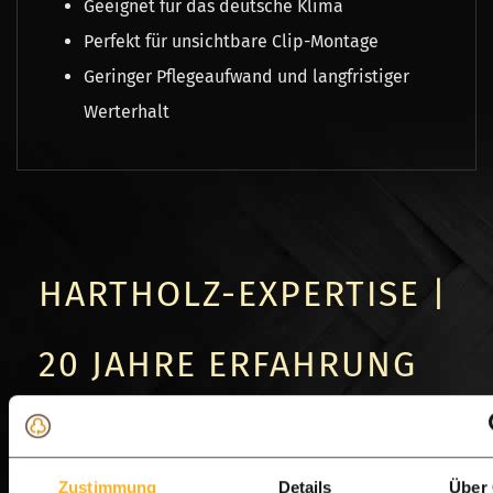
Geeignet für das deutsche Klima
Perfekt für unsichtbare Clip-Montage
Geringer Pflegeaufwand und langfristiger
Werterhalt
HARTHOLZ-EXPERTISE |
20 JAHRE ERFAHRUNG
Ipé-Hartholz | Eigenschaften,
Zustimmung
Details
Über