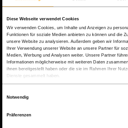
Anwendungen & Inspiration
Diese Webseite verwendet Cookies
Ipé-Hartholz gehört zur absoluten
Wir verwenden Cookies, um Inhalte und Anzeigen zu persona
Funktionen für soziale Medien anbieten zu können und die Zug
Spitzenklasse unter den tropischen
unsere Website zu analysieren. Außerdem geben wir Informa
Harthölzern. Es ist bekannt für seine
Ihrer Verwendung unserer Website an unsere Partner für soz
Medien, Werbung und Analysen weiter. Unsere Partner führe
außergewöhnliche Langlebigkeit,
Informationen möglicherweise mit weiteren Daten zusammen,
extreme Dichte und luxuriöse
ihnen bereitgestellt haben oder die sie im Rahmen Ihrer Nut
Dienste gesammelt haben.
Ausstrahlung bei Außenprojekten wie
Terrassen, Fassaden und
Einwilligungsauswahl
Notwendig
Sichtschutzzäunen.
Diese Seite bietet Ihnen einen umfassenden
Präferenzen
Überblick darüber, was Ipé ist, wofür es