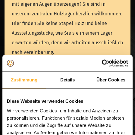
mit eigenen Augen überzeugen? Sie sind in
unserem zentralen Holzlager herzlich willkommen.
Hier finden Sie keine Stapel Holz und keine
Ausstellungsstücke, wie Sie sie in einem Lager
erwarten würden, denn wir arbeiten ausschließlich
nach Vereinbarung.
Warum sollten Sie sich für einen Lagerbesuch oder
Zustimmung
Details
Über Cookies
unsere Deluxe-Probe-Box entscheiden? Nicht
jeder hat die Zeit, zu unserem Lager zu kommen.
Machen Sie es sich bequem und holen Sie sich den
Diese Webseite verwendet Cookies
Showroom in Ihren eigenen Garten.
Wir verwenden Cookies, um Inhalte und Anzeigen zu
personalisieren, Funktionen für soziale Medien anbieten
zu können und die Zugriffe auf unsere Website zu
Bestellen Sie die Deluxe-Musterbox: Sie erhalten
analysieren. Außerdem geben wir Informationen zu Ihrer