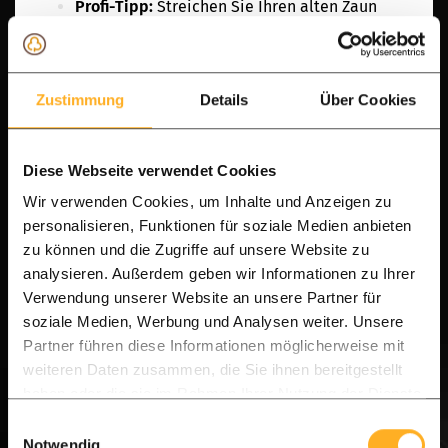
Profi-Tipp:
Streichen Sie Ihren alten Zaun
zuerst schwarz. So heben sich die neuen
Leisten noch stärker ab und Sie erhalten eine
elegante Schattenbildung zwischen den
Zustimmung
Details
Über Cookies
Lamellen.
Alte Zaunelemente jetzt renovieren >
Diese Webseite verwendet Cookies
Wir verwenden Cookies, um Inhalte und Anzeigen zu
personalisieren, Funktionen für soziale Medien anbieten
zu können und die Zugriffe auf unsere Website zu
Häufig gestellte Fragen (FAQ)
analysieren. Außerdem geben wir Informationen zu Ihrer
Verwendung unserer Website an unsere Partner für
Wie viel Durchsicht bietet ein horizontaler
soziale Medien, Werbung und Analysen weiter. Unsere
Sichtschutzzaun?
Partner führen diese Informationen möglicherweise mit
Unsere Systeme sind auf maximale Privatsphäre
weiteren Daten zusammen, die Sie ihnen bereitgestellt
haben oder die sie im Rahmen Ihrer Nutzung der Dienste
ausgelegt. Durch den geringen Abstand (5mm Fuge),
gesammelt haben.
Einwilligungsauswahl
der automatisch durch die Montage-Clips
Notwendig