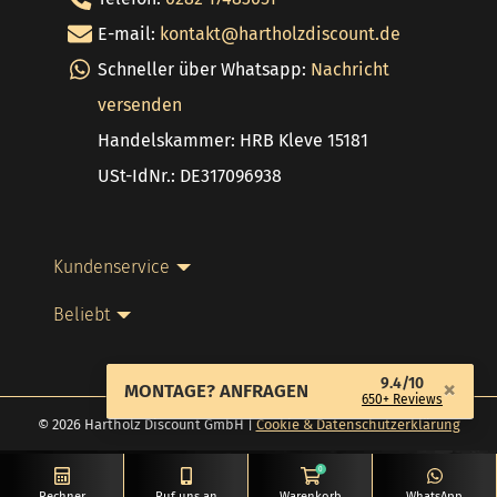
E-mail:
kontakt@hartholzdiscount.de
Schneller über Whatsapp:
Nachricht
versenden
Handelskammer: HRB Kleve 15181
USt-IdNr.: DE317096938
Kundenservice
Beliebt
9.4/10
×
MONTAGE? ANFRAGEN
650+ Reviews
© 2026 Hartholz Discount GmbH |
Cookie & Datenschutzerklärung
0
Rechner
Ruf uns an
Warenkorb
WhatsApp