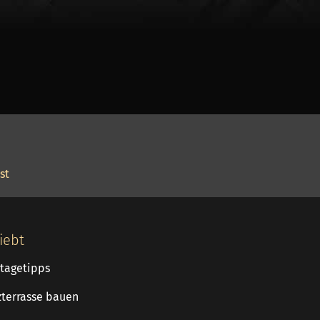
st
iebt
tagetipps
zterrasse bauen