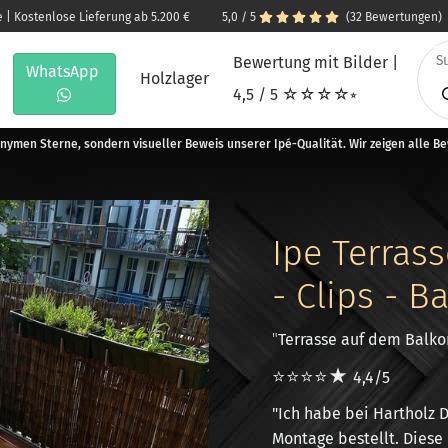
e | Kostenlose Lieferung ab 5.200 €
5,0 / 5
(32 Bewertungen)
Bewertung mit Bilder |
WhatsApp
Holzlager
4,5 / 5 ☆☆☆☆⭒
nymen Sterne, sondern visueller Beweis unserer Ipé-Qualität. Wir zeigen alle B
Ipe Terrass
- Clips - B
"
Terrasse auf dem Balk
⭐⭐⭐⭐★
4,4/5
"Ich habe bei Hartholz D
Montage bestellt. Diese