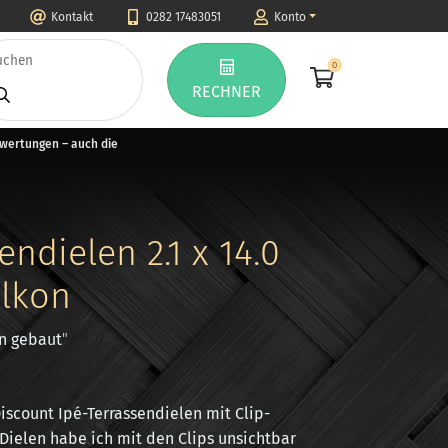
Kontakt
0282 17483051
Konto
0
RECHNER
ewertungen – auch die
endielen 2.1 x 14.0
alkon
on gebaut
"
iscount Ipé-Terrassendielen mit Clip-
 Dielen habe ich mit den Clips unsichtbar