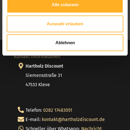
Alle zulassen
Soziale Medien
Folgen Sie uns auf:
Facebook
Instagram
Auswahl erlauben
Pinterest
Ablehnen
Kontakt Informationen
Hartholz Discount
Siemensstraße 31
47533 Kleve
Telefon:
0282 17483051
E-mail:
kontakt@hartholzdiscount.de
Schneller über Whatsapp:
Nachricht