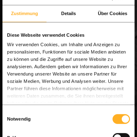
unsere Fragen perfekt telefonisch beantwortet
Zustimmung
Details
Über Cookies
und die Terrassendielen wurden, wie vereinbart,
am Tag nach der Bestellung ordentlich geliefert.
Diese Webseite verwendet Cookies
Tags für dieses Projekt:
IPE TERRASSE
Wir verwenden Cookies, um Inhalte und Anzeigen zu
personalisieren, Funktionen für soziale Medien anbieten
zu können und die Zugriffe auf unsere Website zu
analysieren. Außerdem geben wir Informationen zu Ihrer
Jetzt Projekt berechnen
Verwendung unserer Website an unsere Partner für
soziale Medien, Werbung und Analysen weiter. Unsere
Partner führen diese Informationen möglicherweise mit
weiteren Daten zusammen, die Sie ihnen bereitgestellt
haben oder die sie im Rahmen Ihrer Nutzung der Dienste
gesammelt haben.
Einwilligungsauswahl
Notwendig
Unsere Produkte verwendet