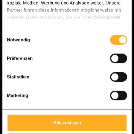
Tags für dieses Projekt:
soziale Medien, Werbung und Analysen weiter. Unsere
Partner führen diese Informationen möglicherweise mit
ALLE IPE HOLZ | ERFAHRUNGEN
weiteren Daten zusammen, die Sie ihnen bereitgestellt
IPE TERRASSE
haben oder die sie im Rahmen Ihrer Nutzung der Dienste
gesammelt haben.
Einwilligungsauswahl
Notwendig
Jetzt Projekt berechnen
Präferenzen
Statistiken
Marketing
Unsere Produkte verwendet
Alle zulassen