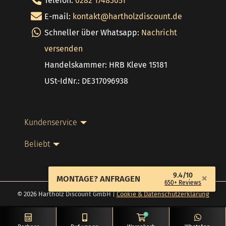
Telefon:
0282 17483051
E-mail:
kontakt@hartholzdiscount.de
Schneller über Whatsapp:
Nachricht
versenden
Handelskammer: HRB Kleve 15181
USt-IdNr.: DE317096938
Kundenservice
Beliebt
9.4/10
×
MONTAGE? ANFRAGEN
650+ Reviews
© 2026 Hartholz Discount GmbH |
Cookie & Datenschutzerklärung
0