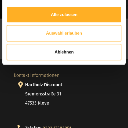
Alle zulassen
Soziale Medien
Auswahl erlauben
Folgen Sie uns auf:
Facebook
Instagram
Pinterest
Ablehnen
Kontakt Informationen
Hartholz Discount
Siemensstraße 31
47533 Kleve