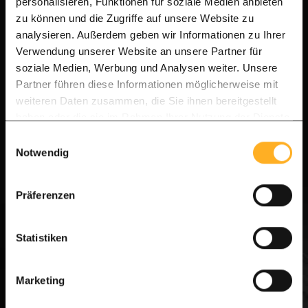
personalisieren, Funktionen für soziale Medien anbieten
beauftragen, das gesamte endgültige Resultat
zu können und die Zugriffe auf unsere Website zu
zu fotografieren. Dann sollten aber auch die
analysieren. Außerdem geben wir Informationen zu Ihrer
Möbel drauf sein. Diese werden vom Zoll hier in
Verwendung unserer Website an unsere Partner für
soziale Medien, Werbung und Analysen weiter. Unsere
Curaçao für eine Weile zurückgehalten. Wir sind
Partner führen diese Informationen möglicherweise mit
glücklich mit den Terrassendielen! Wir
weiteren Daten zusammen, die Sie ihnen bereitgestellt
vermieten unser Haus, dies gibt einen
haben oder die sie im Rahmen Ihrer Nutzung der Dienste
gesammelt haben.
Einwilligungsauswahl
besonders schönen Look. Und wir hatten noch
Notwendig
etwas Holz übrig, davon haben wir ein schönes
Tor daraus gemacht
Präferenzen
Tags für dieses Projekt:
IPE TERRASSE
Statistiken
Marketing
Jetzt Projekt berechnen