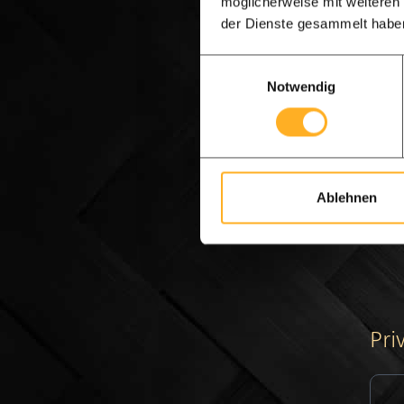
möglicherweise mit weiteren
der Dienste gesammelt habe
Numm
Nach 
Einwilligungsauswahl
diese
Notwendig
Die 
Wir s
einfa
Ablehnen
Klick
Pri