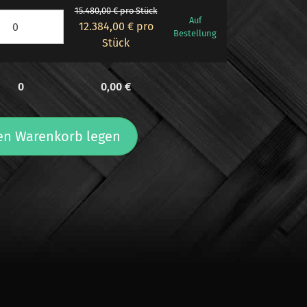
15.480,00 € pro Stück
Auf
12.384,00 €
pro
Bestellung
Stück
0
0,00
€
en Warenkorb legen