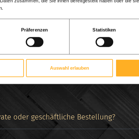
 Daten zusammen, die Sie ihnen bereitgestellt haben oder die s
n.
erierte Konstruktionszeichnung und 3D-Animation
jeder Bestellung erhalten Sie von uns eine digitale Konstruk
r Zeichnung genau angegeben. Wir bitten Sie immer, diese Ze
Präferenzen
Statistiken
Lieferzeit nach Genehmigung der Zeichnung beträgt etwa 8 Wo
ind so begeistert von Ihrem Projekt, dass wir Ihnen auch eine
chen Mausklick können Sie Ihren eigenen Entwurf in 3D sehen,
Auswahl erlauben
en Sie auf das Video unten, um einen Eindruck von unserer 3D
vate oder geschäftliche Bestellung?