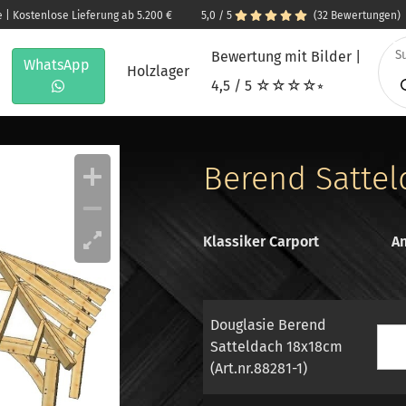
e | Kostenlose Lieferung ab 5.200 €
5,0 / 5
(32 Bewertungen)
Bewertung mit Bilder |
WhatsApp
Holzlager
4,5 / 5 ☆☆☆☆⭒
Berend Satte
Klassiker Carport
An
Douglasie Berend
Satteldach 18x18cm
(Art.nr.88281-1)