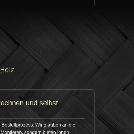
, die Scheune oder das Pool-Haus waren
iner strengen Kontrolle. Wir überprüfen
wir sicher, dass Sie nur das beste
-Holz
erechnen und selbst
Sie als Profi von exklusiven Vorteilen:
 Bestellprozess. Wir glauben an die
Montieren, sondern bieten Ihnen