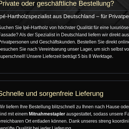
Private oder geschäftliche Bestellung?
Ipé-Hartholzspezialist aus Deutschland – für Priva
uchen Sie Ipé-Hartholz von höchster Qualität für eine luxuriös
assade? Als der Spezialist in Deutschland liefern wir direkt a
Montage der Seitenwände und Dachverschalung
rivatpersonen und Geschäftskunden. Bestellen Sie direkt onli
Wände, Dachverschalung und jede Tür müssen Sie selbst zusa
esuchen Sie nach Vereinbarung unser Lager, um sich selbst von
ach wird in getrennten Teilen geliefert.
uperschnell! Unsere Lieferzeit beträgt 5 bis 8 Werktage.
equemen Stift- und Loch Anschlüsse machen dieses Baldachin 
serfahrung erwünscht, unser Rat ist es, mit 2 Personen die M
iefern das Dach oder unsere EPDM-Folie, in Ihrer gewünschten 
Schnelle und sorgenfreie Lieferung
em Dach benutzen. Wir bieten auch einen Wasserauslauf koste
ir liefern Ihre Bestellung blitzschnell zu Ihnen nach Hause ode
ll und einfach.
sind mit einem
Mitnahmestapler
ausgestattet, sodass unsere Fa
rreichbaren Ort entladen können. Dank unseres streng koordini
 gesamtes Holz wurde aus nachhaltiger Forstwirtschaft geer
eprüfte Qualität bei jeder Lieferung.