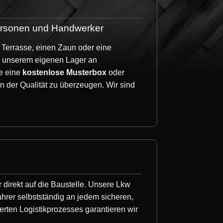
tpersonen und Handwerker
e Terrasse, einen Zaun oder eine
us unserem eigenen Lager an
ne eine
kostenlose Musterbox
oder
mmenbauen. Das Holz für die Wände und
 der Qualität zu überzeugen. Wir sind
einfach zu montieren. Allerdings ist einige
ontage durchzuführen.
Größe. Sie können diese Folie zum Kitten
nlos an. Die Montage der EPDM-Folie ist
r direkt auf die Baustelle. Unsere Lkw
hrer selbstständig an jedem sicheren,
erten Logistikprozesses garantieren wir
ntet und Dank der Verwendung von