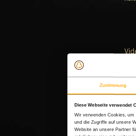
Bei d
mitge
geboh
Verbi
Vid
Sie 
ist g
Woche
oder 
Zustimmung
hohes
Diese Webseite verwendet 
Auf u
Wir verwenden Cookies, um I
Wir b
und die Zugriffe auf unsere 
Website an unsere Partner fü
an:
I