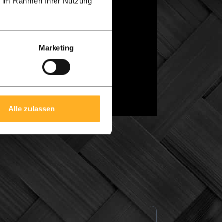
ie im Rahmen Ihrer Nutzung
tionszeichnung. Alle Abmessungen sind auf
ichnung zu überprüfen und zu bestätigen.
Marketing
chen.
 3D-Animation schicken. Mit einem
 und natürlich in jeder Ansicht bewegen.
Alle zulassen
-Zeichnung zu erhalten.