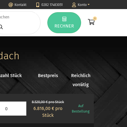
Kontakt
0282 17483051
Konto
0
RECHNER
ldach
zahl Stück
Bestpreis
Reichlich
vorrätig
8.520,00 € pro Stück
Auf
6.816,00 €
pro
Bestellung
Stück