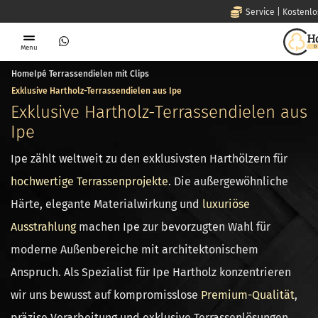
Deutschla
Menu
Home
Ipé Terrassendielen mit Clips
Exklusive Hartholz-Terrassendielen aus Ipe
Exklusive Hartholz-Terrassendielen aus
Ipe
Ipe zählt weltweit zu den exklusivsten Harthölzern für
hochwertige Terrassenprojekte
. Die außergewöhnliche
Härte, elegante Materialwirkung und
luxuriöse
Ausstrahlung
machen Ipe zur bevorzugten Wahl für
moderne Außenbereiche mit architektonischem
Anspruch.
Als Spezialist für Ipe Hartholz konzentrieren
wir uns bewusst auf kompromisslose
Premium-Qualität
,
präzise Verarbeitung und exklusive Terrassenlösungen