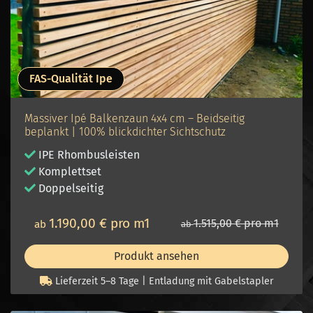
FAS-Qualität Ipe
Massiver Ipé Balkenzaun 4x4 cm – Beidseitig
beplankt | 100% blickdichter Sichtschutz
IPE Rhombusleisten
Komplettset
Doppelseitig
1.190,00 € pro m1
1.515,00 € pro m1
ab
ab
Produkt ansehen
Lieferzeit 5–8 Tage | Entladung mit Gabelstapler