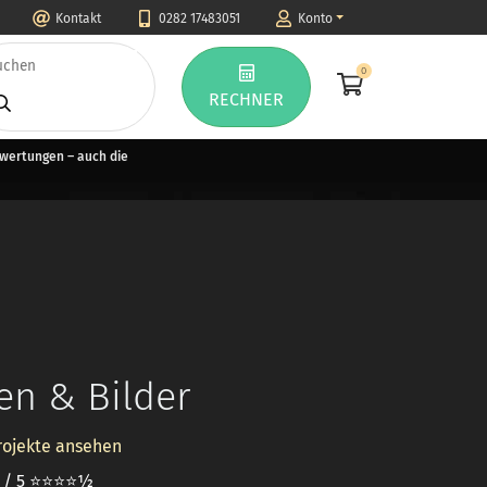
Kontakt
0282 17483051
Konto
0
RECHNER
ewertungen – auch die
n & Bilder
rojekte ansehen
5 / 5 ⭐⭐⭐⭐½