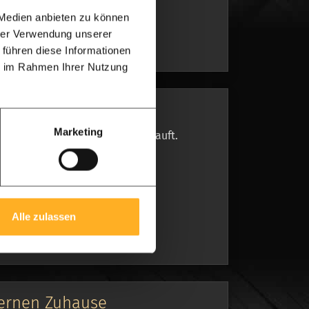
 Medien anbieten zu können
hrer Verwendung unserer
 führen diese Informationen
ie im Rahmen Ihrer Nutzung
Marketing
er Waschküche und dem Flur gekauft.
Alle zulassen
dernen Zuhause