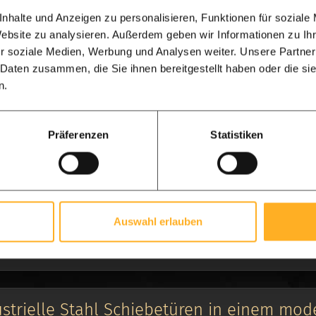
sehen
nhalte und Anzeigen zu personalisieren, Funktionen für soziale
Website zu analysieren. Außerdem geben wir Informationen zu I
r soziale Medien, Werbung und Analysen weiter. Unsere Partner
 Daten zusammen, die Sie ihnen bereitgestellt haben oder die s
n.
eltür aus Stahl, Drehtür
Präferenzen
Statistiken
Bereicherung für unser Haus, schönen Zustand Tür zwischen d
sehen
Auswahl erlauben
strielle Stahl Schiebetüren in einem mo