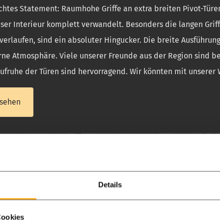
chtes Statement: Raumhohe Griffe an extra breiten Pivot-Türe
ser Interieur komplett verwandelt. Besonders die langen Grif
verlaufen, sind ein absoluter Hingucker. Die breite Ausführung
ne Atmosphäre. Viele unserer Freunde aus der Region sind be
ufruhe der Türen sind hervorragend. Wir könnten mit unserer W
sehen
l-Lofttüren in Amsterdam
 Stahltüren mit 2 Seitenfenstern. Super zufrieden nach Erhalt
Details
dam in 2 Tagen installiert.
Cookies