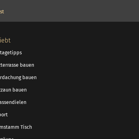
st
iebt
tagetipps
zterrasse bauen
rdachung bauen
zzaun bauen
rassendielen
port
mstamm Tisch