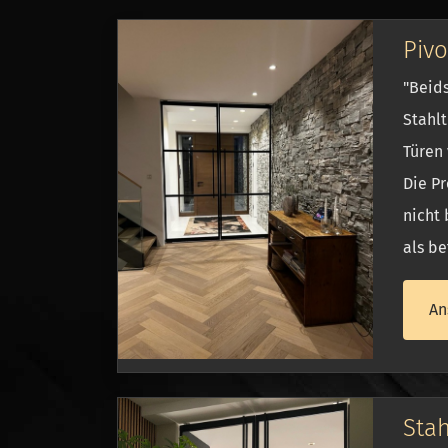
Pivo
"Beids
Stahlt
Türen 
Die Pr
nicht
als be
An
Stah