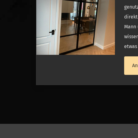
genutz
direkt
Mann u
wissen
etwas 
An