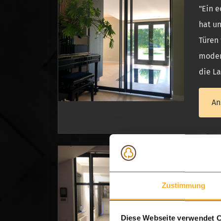
"Ein e
hat un
Türen 
moder
die La
An
Stah
Schöne
Zustimmung
Amster
Diese Webseite verwendet 