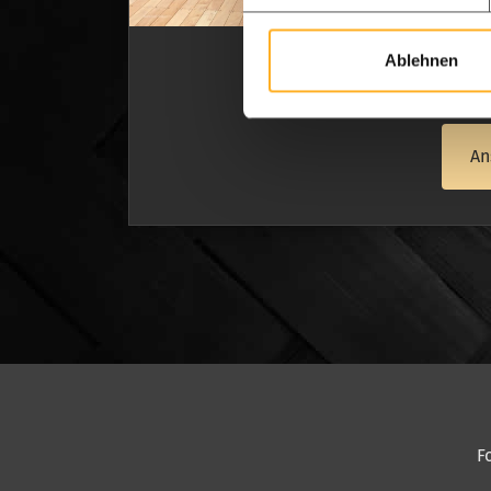
sehr z
ermuti
Ablehnen
- Juli
An
F