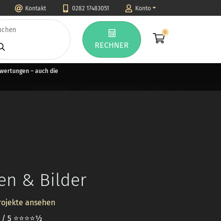
Kontakt
0282 17483051
Konto
0
RECHNER
ewertungen – auch die
n & Bilder
rojekte ansehen
5 / 5 ⭐⭐⭐⭐½