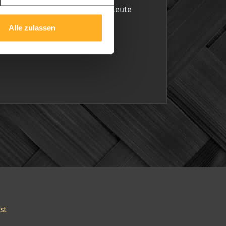
 Ich hoffe, dass dies mehrere Leute
s großartig."
Alle zulassen
st