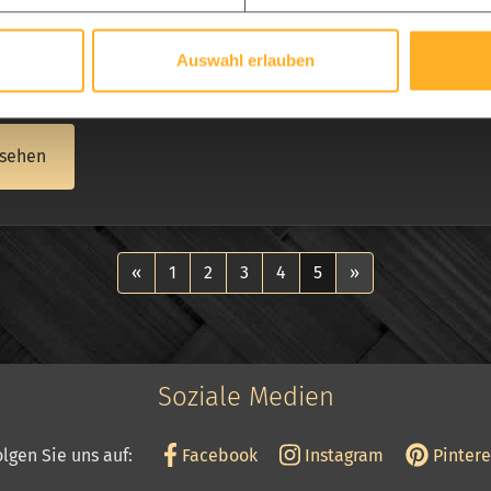
ufrieden mit dem Bestellvorgang und dem gelieferten Produkt.
gen wird, bei diesem Unternehmen zu bestellen, wir fanden e
Auswahl erlauben
a Coch, Mannheim
sehen
«
1
2
3
4
5
»
Soziale Medien
olgen Sie uns auf:
Facebook
Instagram
Pintere