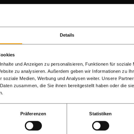
unsichtbar schrauben 2.1x14.5 cm
nem Garten befindet sich eine schöne Terrasse, die wie für Ip
Details
 Produkt pro Quadratmeter bestellt. Dies war sehr einfach. Al
 Box. Außerdem konnte man alles einfach zusammenbauen.
Cookies
sehen
nhalte und Anzeigen zu personalisieren, Funktionen für soziale
Website zu analysieren. Außerdem geben wir Informationen zu I
r soziale Medien, Werbung und Analysen weiter. Unsere Partner
 Daten zusammen, die Sie ihnen bereitgestellt haben oder die s
n.
e Ipé Holzterrasse: Das beste Ergebnis mi
re Terrasse mit klik systeme"
Präferenzen
Statistiken
⭐⭐★
4,8/5
große Terrasse aus bestem Holz. Ipe ist die beste Holzart un