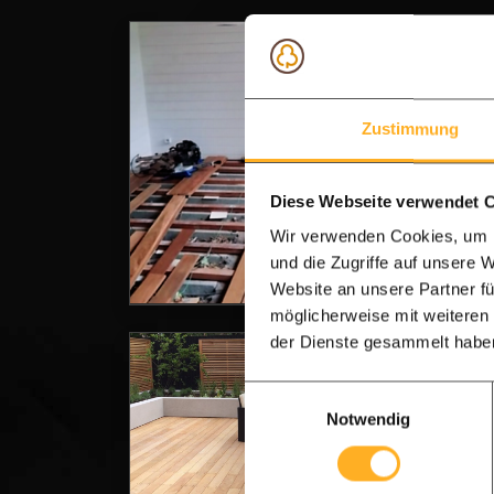
Ipe 
In mei
Zustimmung
dieses
einer
Diese Webseite verwendet 
An
Wir verwenden Cookies, um I
und die Zugriffe auf unsere 
Website an unsere Partner fü
möglicherweise mit weiteren
der Dienste gesammelt habe
Groß
Einwilligungsauswahl
"Unse
Notwendig
⭐⭐
"Eine 