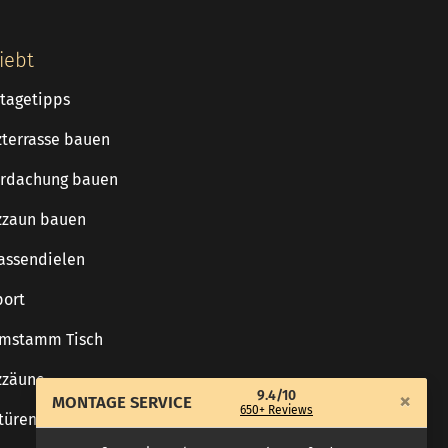
iebt
tagetipps
zterrasse bauen
rdachung bauen
zzaun bauen
rassendielen
port
mstamm Tisch
zzäune
9.4/10
×
MONTAGE SERVICE
650+ Reviews
türen